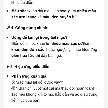
khi biểu diễn
Màu sắc:
Khăn đổi màu linh hoạt giữa
nhiều màu
sắc tươi sáng
và
màu đen huyền bí
🪄
4. Công dụng chính:
Dùng để làm gì trong tiết mục?
Biến đổi chiếc khăn từ
nhiều màu sặc sỡ
thành
khăn đen đơn sắc
, hoặc ngược lại – tạo hiệu ứng
biến hóa tức thì
đầy bất ngờ.
✨
5. Hiệu ứng biểu diễn:
Phản ứng khán giả:
😲”Sao màu lại đổi được vậy?”
🤯 “Khăn chỉ vuốt một cái mà thay đổi hoàn toàn!”
Tạo nên không khí tò mò, hấp dẫn và ảo diệu trong
tiết mục của bạn.