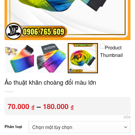
Ảo thuật khăn choàng đổi màu lớn
Khoảng
70.000
–
180.000
₫
₫
giá:
từ
XÓA
70.000 ₫
Phân loại
đến