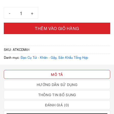
180.000 ₫
Ảo thuật khăn choàng đổi màu lớn số lượng
THÊM VÀO GIỎ HÀNG
SKU:
ATKCDM01
Danh mục:
Đạo Cụ Túi - Khăn - Gậy
,
Sân Khấu Tổng Hợp
MÔ TẢ
HƯỚNG DẪN SỬ DỤNG
THÔNG TIN BỔ SUNG
ĐÁNH GIÁ (0)