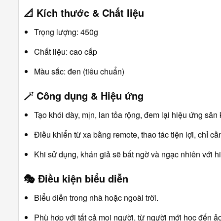
📐
Kích thước & Chất liệu
Trọng lượng: 450g
Chất liệu: cao cấp
Màu sắc: đen (tiêu chuẩn)
🪄
Công dụng & Hiệu ứng
Tạo khói dày, mịn, lan tỏa rộng, đem lại hiệu ứng sân
Điều khiển từ xa bằng remote, thao tác tiện lợi, chỉ c
Khi sử dụng, khán giả sẽ bất ngờ và ngạc nhiên với h
🎭
Điều kiện biểu diễn
Biểu diễn trong nhà hoặc ngoài trời.
Phù hợp với tất cả mọi người, từ người mới học đến ả