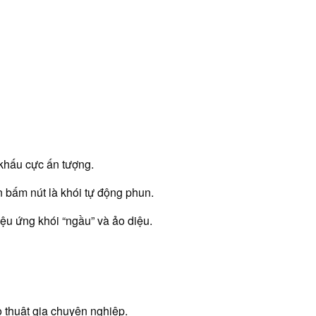
 khấu cực ấn tượng.
ần bấm nút là khói tự động phun.
iệu ứng khói “ngầu” và ảo diệu.
o thuật gia chuyên nghiệp.