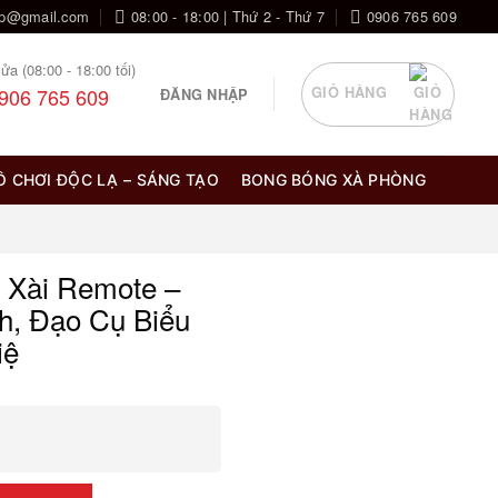
op@gmail.com
08:00 - 18:00 | Thứ 2 - Thứ 7
0906 765 609
ửa (08:00 - 18:00 tối)
906 765 609
GIỎ HÀNG
ĐĂNG NHẬP
Ồ CHƠI ĐỘC LẠ – SÁNG TẠO
BONG BÓNG XÀ PHÒNG
i Xài Remote –
h, Đạo Cụ Biểu
iệ
u Ứng Khói Dày Cực Đỉnh, Đạo Cụ Biểu Diễn Sân Khấu Chuyên Ng