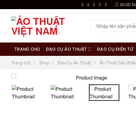
Chuyển
30/2D Đ
đến
nội
Tìm
dung
kiếm:
TRANG CHỦ
ĐẠO CỤ ẢO THUẬT
ĐẠO CỤ ĐIỆN TỬ
Trang chủ
Shop
Đạo Cụ Ảo Thuật
Ảo Thuật Sân Khấ