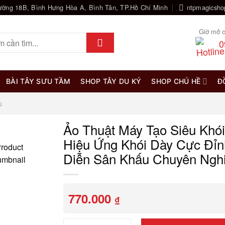
ường 18B, Bình Hưng Hòa A, Bình Tân, TP.Hồ Chí Minh
ntpmagicsh
Giờ mở c
0
BÀI TÂY SƯU TẦM
SHOP TÂY DU KÝ
SHOP CHÚ HỀ
Đ
u
Ảo Thuật Máy Tạo Siêu Khó
Hiệu Ứng Khói Dày Cực Đỉn
Diễn Sân Khấu Chuyên Ngh
770.000
₫
Ảo Thuật Máy Tạo Siêu Khói Xài Remote – Hiệ