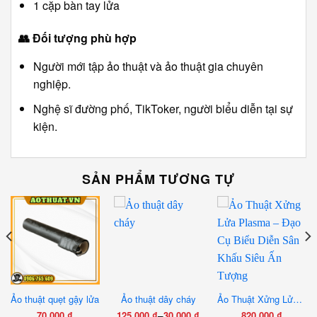
1 cặp bàn tay lửa
👥
Đối tượng phù hợp
Người mới tập ảo thuật và ảo thuật gia chuyên
nghiệp.
Nghệ sĩ đường phố, TikToker, người biểu diễn tại sự
kiện.
SẢN PHẨM TƯƠNG TỰ
Ảo thuật quẹt gậy lửa
Ảo thuật dây cháy
Ảo Thuật Xửng Lửa Plasma – Đạo Cụ Biểu Diễn Sân Khấu Siêu Ấn Tượng
–
70.000
₫
125.000
₫
30.000
₫
820.000
₫