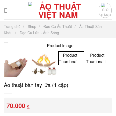
Chuyển
đến
nội
dung
Trang chủ
Shop
Đạo Cụ Ảo Thuật
Ảo Thuật Sân
Khấu
Đạo Cụ Lửa - Ánh Sáng
Ảo thuật bàn tay lửa (1 cặp)
70.000
₫