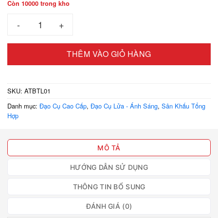
Còn 10000 trong kho
Ảo thuật bàn tay lửa (1 cặp) số lượng
THÊM VÀO GIỎ HÀNG
SKU:
ATBTL01
Danh mục:
Đạo Cụ Cao Cấp
,
Đạo Cụ Lửa - Ánh Sáng
,
Sân Khấu Tổng
Hợp
MÔ TẢ
HƯỚNG DẪN SỬ DỤNG
THÔNG TIN BỔ SUNG
ĐÁNH GIÁ (0)