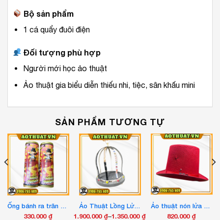
Bộ sản phẩm
1 cá quẩy đuôi điện
Đối tượng phù hợp
Người mới học ảo thuật
Ảo thuật gia biểu diễn thiếu nhi, tiệc, sân khấu mini
SẢN PHẨM TƯƠNG TỰ
Ống bánh ra trăn vải xịn
Ảo Thuật Lồng Lửa 1 Thì – Phụ Kiện Ảo Thuật Sân Khấu Thần Kỳ
Ảo thuật nón lửa 4 chức năng kéo lửa ra gậy, thu khăn, bắn tuyết, hóa chim
330.000
₫
1.900.000
₫
–
1.350.000
₫
820.000
₫