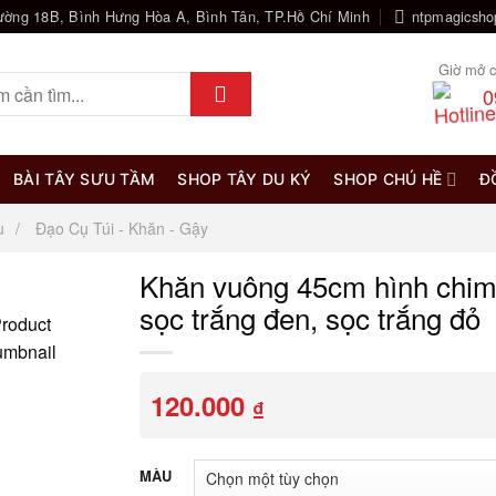
ường 18B, Bình Hưng Hòa A, Bình Tân, TP.Hồ Chí Minh
ntpmagicsh
Giờ mở c
0
BÀI TÂY SƯU TẦM
SHOP TÂY DU KÝ
SHOP CHÚ HỀ
Đ
u
Đạo Cụ Túi - Khăn - Gậy
Khăn vuông 45cm hình chim
sọc trắng đen, sọc trắng đỏ
120.000
₫
MÀU