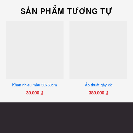
SẢN PHẨM TƯƠNG TỰ
Khăn nhiều màu 50x50cm
Ảo thuật gậy cờ
30.000
₫
380.000
₫
Sản
phẩm
này
có
nhiều