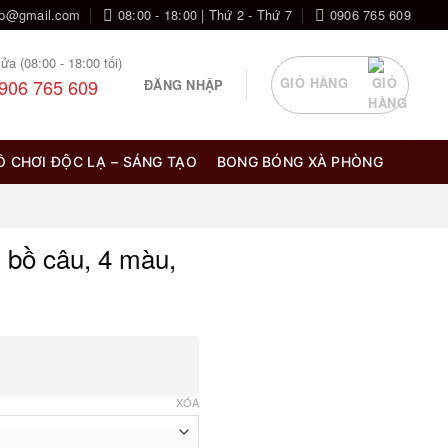
op@gmail.com
08:00 - 18:00 | Thứ 2 - Thứ 7
0906 765 609
ửa (08:00 - 18:00 tối)
906 765 609
GIỎ HÀNG
ĐĂNG NHẬP
Ồ CHƠI ĐỘC LẠ – SÁNG TẠO
BONG BÓNG XÀ PHÒNG
 bồ câu, 4 màu,
XÓA