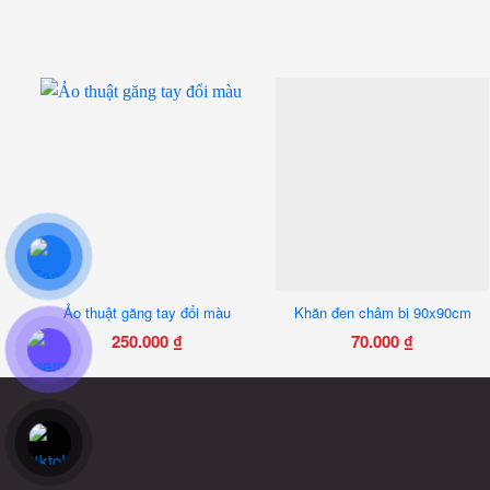
Ảo thuật găng tay đổi màu
Khăn đen châm bi 90x90cm
250.000
₫
70.000
₫