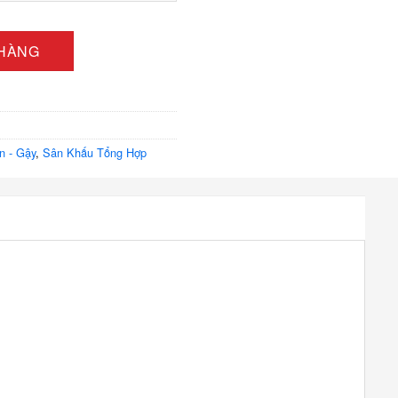
c trắng đen, sọc trắng đỏ số lượng
 HÀNG
n - Gậy
,
Sân Khấu Tổng Hợp