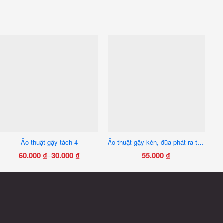
Ảo thuật gậy tách 4
Ảo thuật gậy kèn, đũa phát ra tiếng
60.000
₫
30.000
₫
55.000
₫
–
Khoảng
Sản
giá:
phẩm
từ
này
30.000 ₫
có
đến
nhiều
60.000 ₫