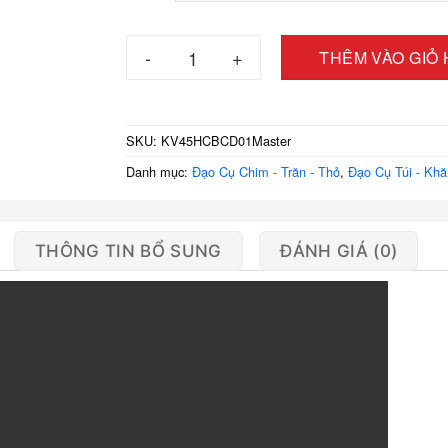
Khăn vuông 45cm hình chim bồ câu, 4 màu, sọ
THÊM VÀO GIỎ
SKU:
KV45HCBCD01Master
Danh mục:
Đạo Cụ Chim - Trăn - Thỏ
,
Đạo Cụ Túi - Khă
THÔNG TIN BỔ SUNG
ĐÁNH GIÁ (0)