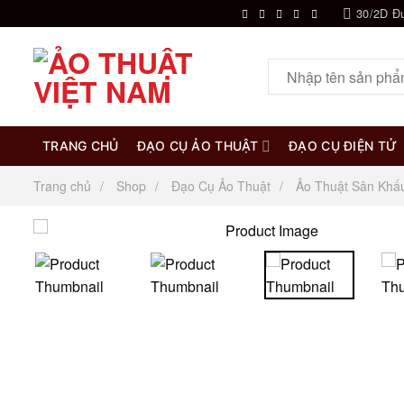
Chuyển
30/2D Đ
đến
nội
Tìm
dung
kiếm:
TRANG CHỦ
ĐẠO CỤ ẢO THUẬT
ĐẠO CỤ ĐIỆN TỬ
Trang chủ
Shop
Đạo Cụ Ảo Thuật
Ảo Thuật Sân Khấ