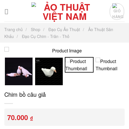
Chuyển
đến
nội
dung
Trang chủ
Shop
Đạo Cụ Ảo Thuật
Ảo Thuật Sân
Khấu
Đạo Cụ Chim - Trăn - Thỏ
Chim bồ câu giả
70.000
₫