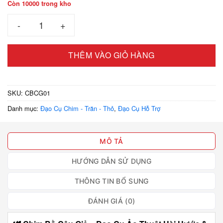
Còn 10000 trong kho
Chim bồ câu giả số lượng
THÊM VÀO GIỎ HÀNG
SKU:
CBCG01
Danh mục:
Đạo Cụ Chim - Trăn - Thỏ
,
Đạo Cụ Hỗ Trợ
MÔ TẢ
HƯỚNG DẪN SỬ DỤNG
THÔNG TIN BỔ SUNG
ĐÁNH GIÁ (0)