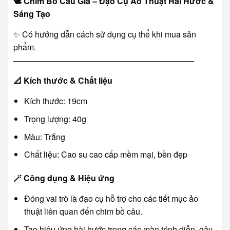
🕊️
Chim Bồ Câu Giả – Đạo Cụ Ảo Thuật Hài Hước &
Sáng Tạo
✨ Có hướng dẫn cách sử dụng cụ thể khi mua sản
phẩm.
――――――――――――――――――――――
📐
Kích thước & Chất liệu
Kích thước: 19cm
Trọng lượng: 40g
Màu: Trắng
Chất liệu: Cao su cao cấp mềm mại, bền đẹp
🪄
Công dụng & Hiệu ứng
Đóng vai trò là đạo cụ hỗ trợ cho các tiết mục ảo
thuật liên quan đến chim bồ câu.
Tạo hiệu ứng hài hước trong các màn trình diễn, gây