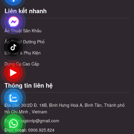
Liên kết nhanh
Ảo Thuật Sân Khấu
Ảo Thuật Đường Phố
Bài Tây & Phụ Kiện
Dụng Cụ Cao Cấp
Thông tin liên hệ
Địa chỉ:
30/2D Đ. 18B, Bình Hưng Hoà A, Bình Tân, Thành phố
Hồ Chí Minh , Vietnam
Email:
magicntp@gmail.com
Điện thoại:
0906.925.824