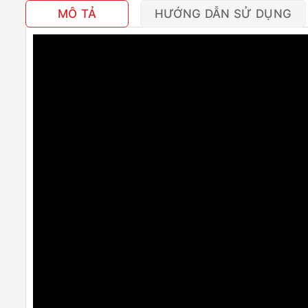
MÔ TẢ
HƯỚNG DẪN SỬ DỤNG