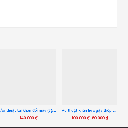
Ảo thuật túi khăn đổi màu (tặng kèm 3 khăn lụa)
Ảo thuật khăn hóa gậy thép nhiều màu
140.000
₫
100.000
₫
80.000
₫
–
Khoảng
Sản
giá: