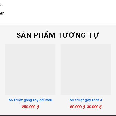
p.
er.
SẢN PHẨM TƯƠNG TỰ
Ảo thuật găng tay đổi màu
Ảo thuật gậy tách 4
250.000
₫
60.000
₫
30.000
₫
–
Khoảng
Sản
giá: