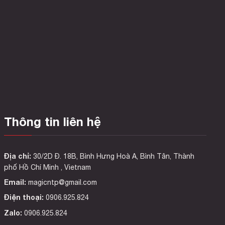
phẩm
từ
này
80.000 ₫
có
đến
nhiều
100.000 ₫
biến
thể.
Các
tùy
chọn
có
Thông tin liên hệ
thể
được
chọn
trên
Địa chỉ:
30/2D Đ. 18B, Bình Hưng Hoà A, Bình Tân, Thành
trang
phố Hồ Chí Minh , Vietnam
sản
Email:
magicntp@gmail.com
phẩm
Điện thoại:
0906.925.824
Zalo:
0906.925.824