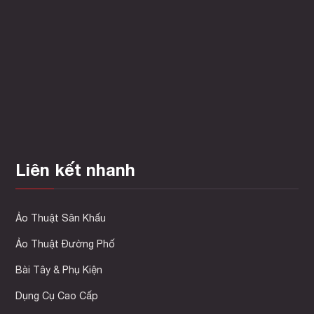
phẩm
từ
này
30.000 ₫
có
đến
nhiều
60.000 ₫
biến
thể.
Các
tùy
chọn
có
Liên kết nhanh
thể
được
chọn
trên
Ảo Thuật Sân Khấu
trang
Ảo Thuật Đường Phố
sản
phẩm
Bài Tây & Phụ Kiện
Dụng Cụ Cao Cấp