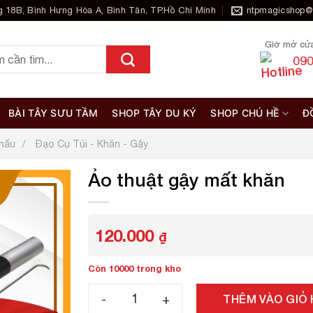
 18B, Bình Hưng Hòa A, Bình Tân, TP.Hồ Chí Minh
ntpmagicshop@
Giờ mở cửa 
090
BÀI TÂY SƯU TẦM
SHOP TÂY DU KÝ
SHOP CHÚ HỀ
Đ
hấu
Đạo Cụ Túi - Khăn - Gậy
Ảo thuật gậy mất khăn
120.000
₫
Còn 10000 trong kho
Ảo thuật gậy mất khăn số lượng
THÊM VÀO GIỎ