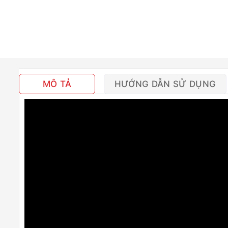
MÔ TẢ
HƯỚNG DẪN SỬ DỤNG