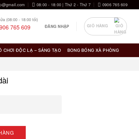
op@gmail.com
08:00 - 18:00 | Thứ 2 - Thứ 7
0906 765 609
ửa (08:00 - 18:00 tối)
906 765 609
GIỎ HÀNG
ĐĂNG NHẬP
Ồ CHƠI ĐỘC LẠ – SÁNG TẠO
BONG BÓNG XÀ PHÒNG
dài
 HÀNG