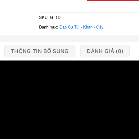
SKU:
GTTD
Danh mục:
Đạo Cụ Túi - Khăn - Gậy
THÔNG TIN BỔ SUNG
ĐÁNH GIÁ (0)