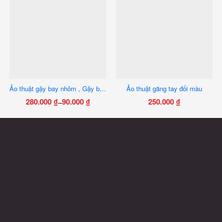
Ảo thuật gậy bay nhôm , Gậy bay led
Ảo thuật găng tay đổi màu
280.000
₫
90.000
₫
250.000
₫
–
Khoảng
Sản
giá:
phẩm
từ
này
90.000 ₫
có
đến
nhiều
280.000 ₫
biến
thể.
Các
tùy
chọn