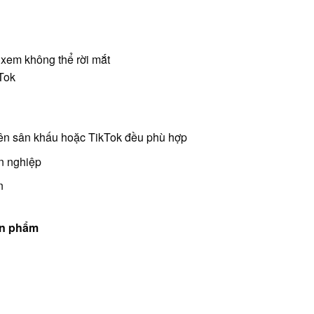
 xem không thể rời mắt
Tok
 trên sân khấu hoặc TikTok đều phù hợp
n nghiệp
n
ản phẩm