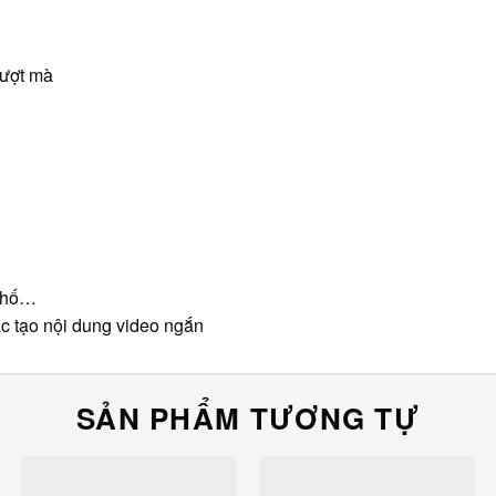
mượt mà
 phố…
oặc tạo nội dung video ngắn
SẢN PHẨM TƯƠNG TỰ