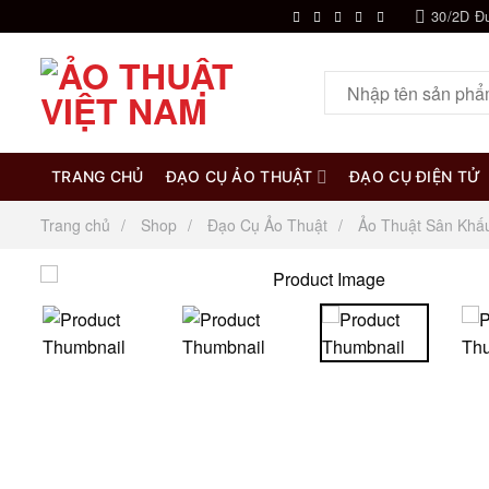
Chuyển
30/2D Đ
đến
nội
Tìm
dung
kiếm:
TRANG CHỦ
ĐẠO CỤ ẢO THUẬT
ĐẠO CỤ ĐIỆN TỬ
Trang chủ
Shop
Đạo Cụ Ảo Thuật
Ảo Thuật Sân Khấ