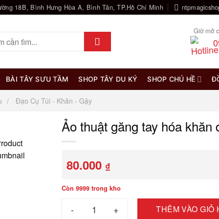
ường 18B, Bình Hưng Hòa A, Bình Tân, TP.Hồ Chí Minh
ntpmagicsh
Giờ mở c
0
BÀI TÂY SƯU TẦM
SHOP TÂY DU KÝ
SHOP CHÚ HỀ
Đ
u
Đạo Cụ Túi - Khăn - Gậy
Ảo thuật găng tay hóa khăn 
80.000
₫
Còn 9999 trong kho
Ảo thuật găng tay hóa khăn dài số lượng
THÊM VÀO GIỎ