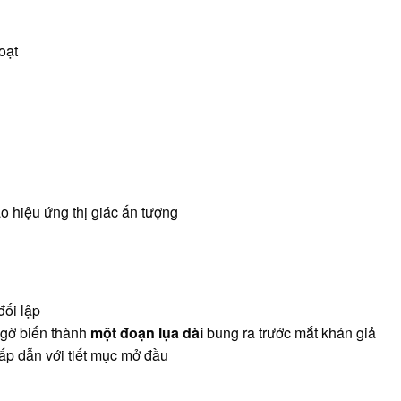
oạt
o hiệu ứng thị giác ấn tượng
đối lập
 ngờ biến thành
một đoạn lụa dài
bung ra trước mắt khán giả
hấp dẫn với tiết mục mở đầu