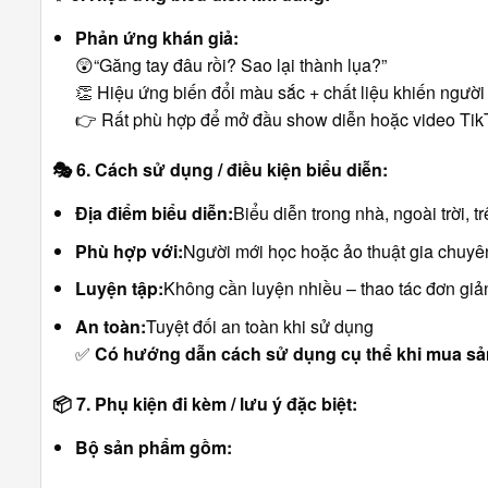
Phản ứng khán giả:
😲“Găng tay đâu rồi? Sao lại thành lụa?”
👏 Hiệu ứng biến đổi màu sắc + chất liệu khiến người
👉 Rất phù hợp để mở đầu show diễn hoặc video Tik
🎭
6. Cách sử dụng / điều kiện biểu diễn:
Địa điểm biểu diễn:
Biểu diễn trong nhà, ngoài trời,
Phù hợp với:
Người mới học hoặc ảo thuật gia chuyê
Luyện tập:
Không cần luyện nhiều – thao tác đơn giả
An toàn:
Tuyệt đối an toàn khi sử dụng
✅
Có hướng dẫn cách sử dụng cụ thể khi mua s
📦
7. Phụ kiện đi kèm / lưu ý đặc biệt:
Bộ sản phẩm gồm: