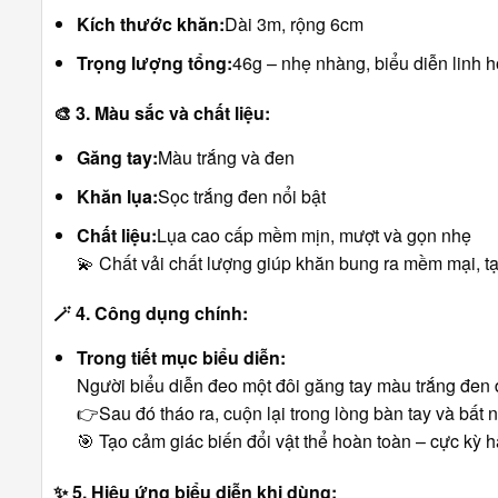
Kích thước khăn:
Dài 3m, rộng 6cm
Trọng lượng tổng:
46g – nhẹ nhàng, biểu diễn linh h
🎨
3. Màu sắc và chất liệu:
Găng tay:
Màu trắng và đen
Khăn lụa:
Sọc trắng đen nổi bật
Chất liệu:
Lụa cao cấp mềm mịn, mượt và gọn nhẹ
💫 Chất vải chất lượng giúp khăn bung ra mềm mại, tạ
🪄
4. Công dụng chính:
Trong tiết mục biểu diễn:
Người biểu diễn đeo một đôi găng tay màu trắng đen 
👉Sau đó tháo ra, cuộn lại trong lòng bàn tay và bất
🎯 Tạo cảm giác biến đổi vật thể hoàn toàn – cực kỳ 
✨
5. Hiệu ứng biểu diễn khi dùng: