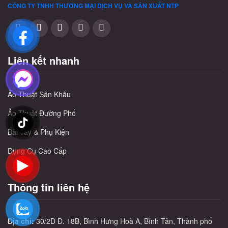
CÔNG TY TNHH THƯƠNG MẠI DỊCH VỤ VÀ SẢN XUẤT
NTP
Liên kết nhanh
Ảo Thuật Sân Khấu
Ảo Thuật Đường Phố
Bài Tây & Phụ Kiện
Dụng Cụ Cao Cấp
Thông tin liên hệ
Địa chỉ:
30/2D Đ. 18B, Bình Hưng Hoà A, Bình Tân, Thành phố