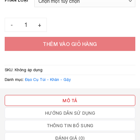
PHÂN LOẠI
Khăn Thường VN 60cm – Phụ Kiện Ảo Thuật, Biến Khăn Dễ
THÊM VÀO GIỎ HÀNG
SKU:
Không áp dụng
Danh mục:
Đạo Cụ Túi - Khăn - Gậy
MÔ TẢ
HƯỚNG DẪN SỬ DỤNG
THÔNG TIN BỔ SUNG
ĐÁNH GIÁ (0)