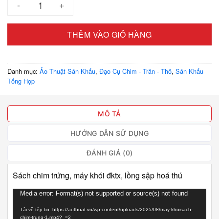
THÊM VÀO GIỎ HÀNG
Danh mục:
Ảo Thuật Sân Khấu
,
Đạo Cụ Chim - Trăn - Thỏ
,
Sân Khấu
Tổng Hợp
MÔ TẢ
HƯỚNG DẪN SỬ DỤNG
ĐÁNH GIÁ (0)
Sách chim trứng, máy khói đktx, lồng sập hoá thú
Trình
Media error: Format(s) not supported or source(s) not found
chơi
Tải về tệp tin: https://aothuat.vn/wp-content/uploads/2025/08/may-khoisach-
Video
chim-trung-1.mp4?_=2