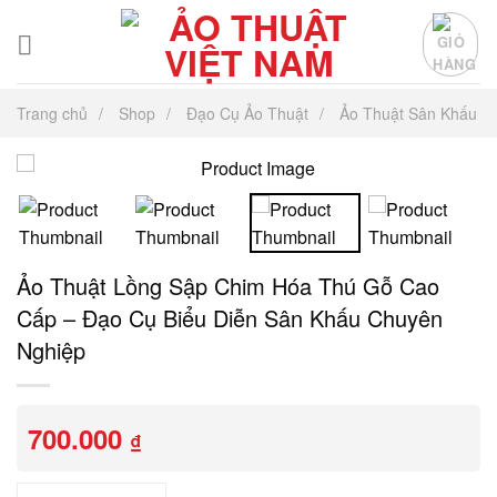
Chuyển
đến
nội
dung
Trang chủ
Shop
Đạo Cụ Ảo Thuật
Ảo Thuật Sân Khấu
Ảo Thuật Lồng Sập Chim Hóa Thú Gỗ Cao
Cấp – Đạo Cụ Biểu Diễn Sân Khấu Chuyên
Nghiệp
700.000
₫
Ảo Thuật Lồng Sập Chim Hóa Thú Gỗ Cao Cấp – Đạo Cụ Biểu 