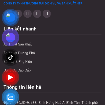
CÔNG TY TNHH THƯƠNG MẠI DỊCH VỤ VÀ SẢN XUẤT
NTP
Liên kết nhanh
Ảo Thuật Sân Khấu
Ảo Thuật Đường Phố
Bài Tây & Phụ Kiện
Dụng Cụ Cao Cấp
Thông tin liên hệ
Địa chỉ:
30/2D Đ. 18B, Bình Hưng Hoà A, Bình Tân, Thành phố