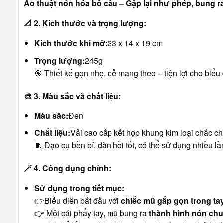
Ảo thuật nón hóa bồ câu – Gập lại như phép, bung r
📐
2. Kích thước và trọng lượng:
Kích thước khi mở:
33 x 14 x 19 cm
Trọng lượng:
245g
🎯 Thiết kế gọn nhẹ, dễ mang theo – tiện lợi cho biểu
🎨
3. Màu sắc và chất liệu:
Màu sắc:
Đen
Chất liệu:
Vải cao cấp kết hợp khung kim loại chắc c
🧵 Đạo cụ bền bỉ, đàn hồi tốt, có thể sử dụng nhiều lầ
🪄
4. Công dụng chính:
Sử dụng trong tiết mục:
👉Biểu diễn bắt đầu với
chiếc mũ gấp gọn trong ta
👉 Một cái phẩy tay, mũ bung ra
thành hình nón chu