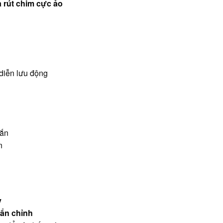
a rút chim cực ảo
 diễn lưu động
hắn
n
y
ẩn chỉnh