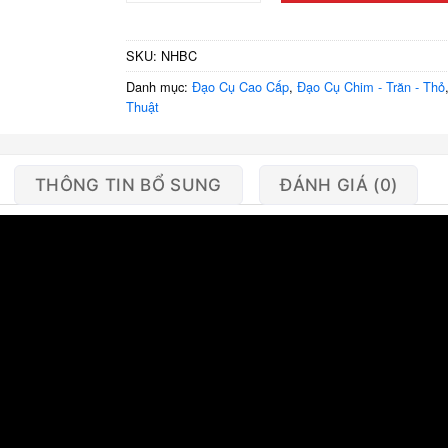
SKU:
NHBC
Danh mục:
Đạo Cụ Cao Cấp
,
Đạo Cụ Chim - Trăn - Thỏ
Thuật
THÔNG TIN BỔ SUNG
ĐÁNH GIÁ (0)