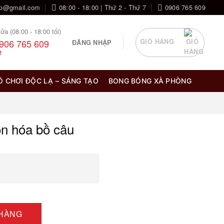
op@gmail.com
08:00 - 18:00 | Thứ 2 - Thứ 7
0906 765 609
ửa (08:00 - 18:00 tối)
906 765 609
GIỎ HÀNG
ĐĂNG NHẬP
Ồ CHƠI ĐỘC LẠ – SÁNG TẠO
BONG BÓNG XÀ PHÒNG
ón hóa bồ câu
lượng
 HÀNG