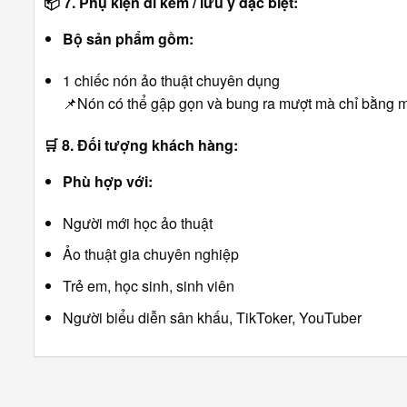
📦
7. Phụ kiện đi kèm / lưu ý đặc biệt:
Bộ sản phẩm gồm:
1 chiếc nón ảo thuật chuyên dụng
📌Nón có thể gập gọn và bung ra mượt mà chỉ bằng m
🛒
8. Đối tượng khách hàng:
Phù hợp với:
Người mới học ảo thuật
Ảo thuật gia chuyên nghiệp
Trẻ em, học sinh, sinh viên
Người biểu diễn sân khấu, TikToker, YouTuber