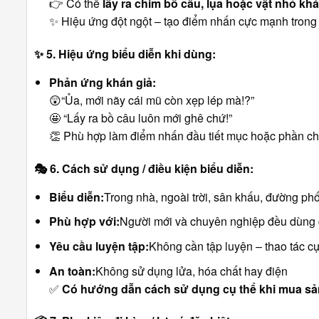
👉 Có thể
lấy ra chim bồ câu, lụa hoặc vật nhỏ kh
✨ Hiệu ứng đột ngột – tạo điểm nhấn cực mạnh tron
✨
5. Hiệu ứng biểu diễn khi dùng:
Phản ứng khán giả:
😲“Ủa, mới nãy cái mũ còn xẹp lép mà!?”
🤩 “Lấy ra bồ câu luôn mới ghê chứ!”
👏 Phù hợp làm điểm nhấn đầu tiết mục hoặc phần c
🎭
6. Cách sử dụng / điều kiện biểu diễn:
Biểu diễn:
Trong nhà, ngoài trời, sân khấu, đường ph
Phù hợp với:
Người mới và chuyên nghiệp đều dùng
Yêu cầu luyện tập:
Không cần tập luyện – thao tác c
An toàn:
Không sử dụng lửa, hóa chất hay điện
✅
Có hướng dẫn cách sử dụng cụ thể khi mua s