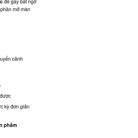
ác
để gây bất ngờ
g phần mở màn
huyển cảnh
ố
 được
ực kỳ đơn giản
ản phẩm