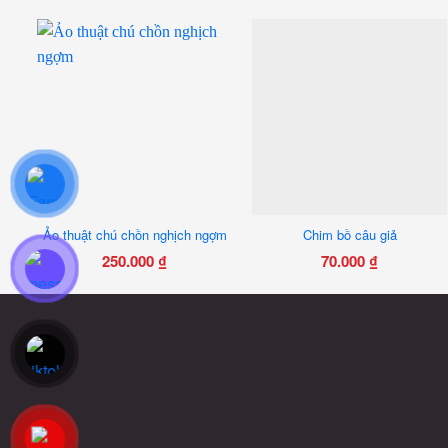
Ảo thuật chú chồn nghịch ngợm
Chim bồ câu giả
250.000
₫
70.000
₫