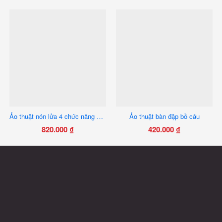
Ảo thuật nón lửa 4 chức năng kéo lửa ra gậy, thu khăn, bắn tuyết, hóa chim
Ảo thuật bàn đập bồ câu
820.000
₫
420.000
₫