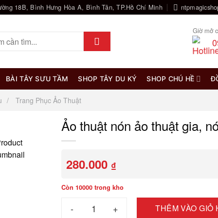
ường 18B, Bình Hưng Hòa A, Bình Tân, TP.Hồ Chí Minh
ntpmagicsh
Giờ mở c
0
BÀI TÂY SƯU TẦM
SHOP TÂY DU KÝ
SHOP CHÚ HỀ
Đ
u
Trang Phục Ảo Thuật
Ảo thuật nón ảo thuật gia, n
280.000
₫
Còn 10000 trong kho
Ảo thuật nón ảo thuật gia, nón hóa bồ câu số 
THÊM VÀO GIỎ