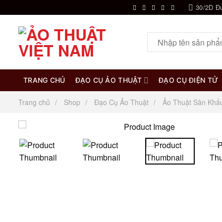
Chuyển
30/2D Đ
đến
nội
Tìm
dung
kiếm:
TRANG CHỦ
ĐẠO CỤ ẢO THUẬT
ĐẠO CỤ ĐIỆN TỬ
Trang chủ
Shop
Đạo Cụ Ảo Thuật
Ảo Thuật Sân Khấ