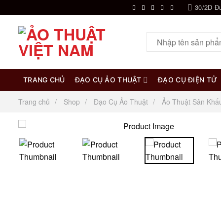
Chuyển
30/2D Đ
đến
nội
Tìm
dung
kiếm:
TRANG CHỦ
ĐẠO CỤ ẢO THUẬT
ĐẠO CỤ ĐIỆN TỬ
Trang chủ
Shop
Đạo Cụ Ảo Thuật
Ảo Thuật Sân Khấ