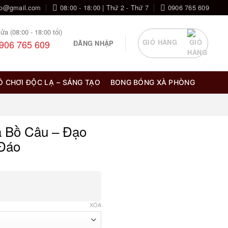
op@gmail.com
08:00 - 18:00 | Thứ 2 - Thứ 7
0906 765 609
ửa (08:00 - 18:00 tối)
906 765 609
GIỎ HÀNG
ĐĂNG NHẬP
Ồ CHƠI ĐỘC LẠ – SÁNG TẠO
BONG BÓNG XÀ PHÒNG
a Bồ Câu – Đạo
 Đáo
XÓA