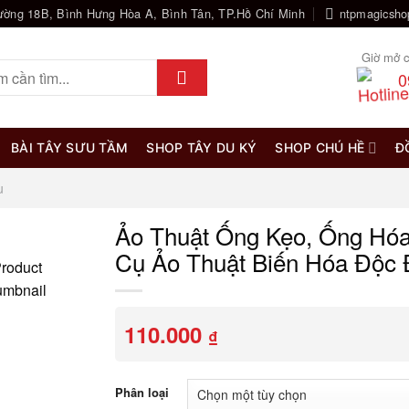
ường 18B, Bình Hưng Hòa A, Bình Tân, TP.Hồ Chí Minh
ntpmagicsh
Giờ mở c
0
BÀI TÂY SƯU TẦM
SHOP TÂY DU KÝ
SHOP CHÚ HỀ
Đ
u
Ảo Thuật Ống Kẹo, Ống Hó
Cụ Ảo Thuật Biến Hóa Độc
110.000
₫
Phân loại