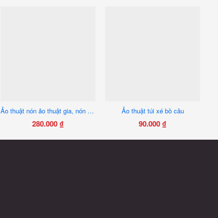
Ảo thuật nón ảo thuật gia, nón hóa bồ câu
Ảo thuật túi xé bồ câu
280.000
₫
90.000
₫