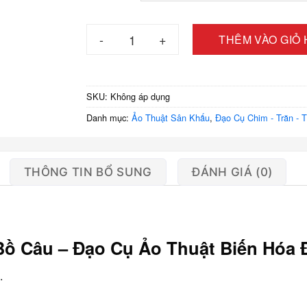
Ảo Thuật Ống Kẹo, Ống Hóa Bồ Câu – Đạo Cụ 
THÊM VÀO GIỎ
SKU:
Không áp dụng
Danh mục:
Ảo Thuật Sân Khấu
,
Đạo Cụ Chim - Trăn - 
THÔNG TIN BỔ SUNG
ĐÁNH GIÁ (0)
Bồ Câu – Đạo Cụ Ảo Thuật Biến Hóa 
.