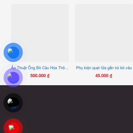
Ảo Thuật Ống Bồ Câu Hóa Thỏ – Đạo Cụ Ảo Thuật Sân Khấu, Xuất Hiện Thỏ Bông Siêu Ấn Tượng
Phụ kiện quẹt lửa gắn túi bồ câu
500.000
₫
45.000
₫