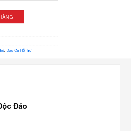
Ảo Thuật Biến Hóa Độc Đáo số lượng
 HÀNG
Thỏ
,
Đạo Cụ Hỗ Trợ
Độc Đáo