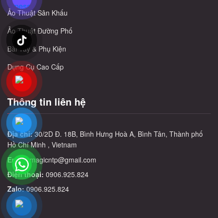
Ảo Thuật Sân Khấu
Ảo Thuật Đường Phố
Bài Tây & Phụ Kiện
Dụng Cụ Cao Cấp
Thông tin liên hệ
Địa chỉ:
30/2D Đ. 18B, Bình Hưng Hoà A, Bình Tân, Thành phố
Hồ Chí Minh , Vietnam
Email:
magicntp@gmail.com
Điện thoại:
0906.925.824
Zalo:
0906.925.824