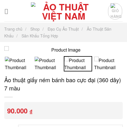
Chuyển
đến
nội
dung
Trang chủ
Shop
Đạo Cụ Ảo Thuật
Ảo Thuật Sân
Khấu
Sân Khấu Tổng Hợp
Ảo thuật giấy ném bánh bao cực đại (360 dây)
7 màu
90.000
₫