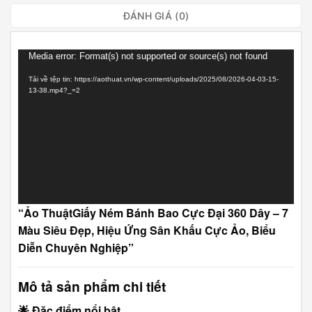
ĐÁNH GIÁ (0)
Trình
Media error: Format(s) not supported or source(s) not found
chơi
Tải về tệp tin: https://aothuat.vn/wp-content/uploads/2025/08/2026-04-03-15-
Video
13-38.mp4?_=2
“Ảo ThuậtGiấy Ném Bánh Bao Cực Đại 360 Dây – 7
Màu Siêu Đẹp, Hiệu Ứng Sân Khấu Cực Ảo, Biểu
Diễn Chuyên Nghiệp”
Mô tả sản phẩm chi tiết
🌟
Đặc điểm nổi bật