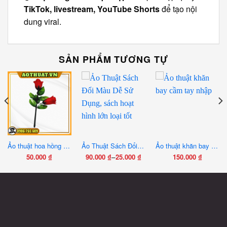
TikTok, livestream, YouTube Shorts
để tạo nội
dung viral.
SẢN PHẨM TƯƠNG TỰ
Ảo thuật hoa hồng hồi sinh
Ảo Thuật Sách Đổi Màu Dễ Sử Dụng, sách hoạt hình lớn loại tốt
Ảo thuật khăn bay cầm tay nhập
–
50.000
₫
90.000
₫
25.000
₫
150.000
₫
Khoảng
Sản
giá:
phẩm
từ
này
25.000 ₫
có
đến
nhiều
90.000 ₫
biến