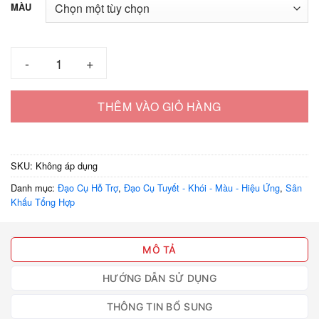
MÀU
Ảo thuật giấy ném bánh bao cực đại (360 dây) 7 màu số lượng
THÊM VÀO GIỎ HÀNG
SKU:
Không áp dụng
Danh mục:
Đạo Cụ Hỗ Trợ
,
Đạo Cụ Tuyết - Khói - Màu - Hiệu Ứng
,
Sân
Khấu Tổng Hợp
MÔ TẢ
HƯỚNG DẪN SỬ DỤNG
THÔNG TIN BỔ SUNG