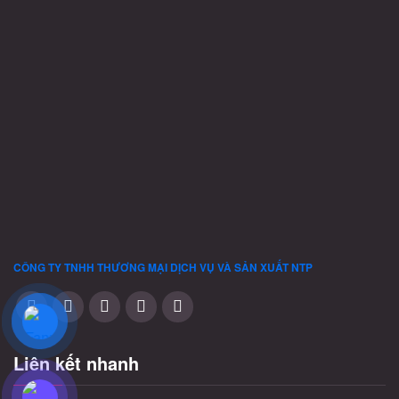
thể.
Các
tùy
chọn
có
thể
được
chọn
trên
trang
sản
phẩm
CÔNG TY TNHH THƯƠNG MẠI DỊCH VỤ VÀ SẢN XUẤT
NTP
Liên kết nhanh