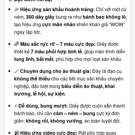
🎉
Hiệu ứng sân khấu hoành tráng:
Chỉ với một cú
ném,
360 dây giấy
bung ra như
bánh bao khổng lồ
,
tạo hiệu ứng
cực mãn nhãn
khiến khán giả “WOW”
ngay lập tức.
🌈
Màu sắc rực rỡ – 7 màu cực đẹp:
Giấy được
thiết kế
7 màu phối hợp tinh tế
, giúp màn trình diễn
lung linh, bắt mắt
, phù hợp cho mọi loại sân khấu.
🪄
Chuyên dụng cho ảo thuật gia:
Đây là đạo cụ
không thể thiếu
cho các tiết mục sân khấu chuyên
nghiệp, đặc biệt trong
biểu diễn ảo thuật, khai
trương, lễ hội, sự kiện
.
⚡
Dễ dùng, bung mượt:
Giấy được cuộn sẵn thành
bánh bao, chỉ cần
cầm – ném – bung
cực kỳ đơn
giản,
không rối, không vướng
, an toàn tuyệt đối.
📹
Hiệu ứng video cực đẹp:
Rất phù hợp quay