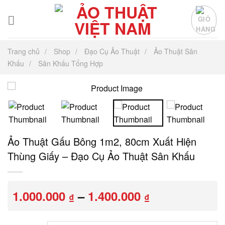
Chuyển
đến
nội
dung
Trang chủ
Shop
Đạo Cụ Ảo Thuật
Ảo Thuật Sân
Khấu
Sân Khấu Tổng Hợp
Ảo Thuật Gấu Bông 1m2, 80cm Xuất Hiện
Thùng Giấy – Đạo Cụ Ảo Thuật Sân Khấu
Khoảng
1.000.000
–
1.400.000
₫
₫
giá:
từ