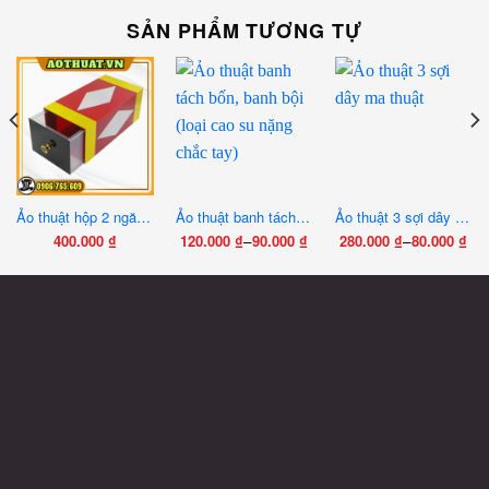
SẢN PHẨM TƯƠNG TỰ
Ảo thuật hộp 2 ngăn mica
Ảo thuật banh tách bốn, banh bội (loại cao su nặng chắc tay)
Ảo thuật 3 sợi dây ma thuật
–
–
400.000
₫
120.000
₫
90.000
₫
280.000
₫
80.000
₫
Khoảng
Khoảng
Sản
Sản
Sản
giá:
giá:
phẩm
phẩm
phẩm
từ
từ
này
này
này
90.000 ₫
80.000 ₫
có
có
có
đến
đến
nhiều
nhiều
nhiều
120.000 ₫
280.000 ₫
biến
biến
biến
thể.
thể.
thể.
Các
Các
Các
tùy
tùy
tùy
chọn
chọn
chọn