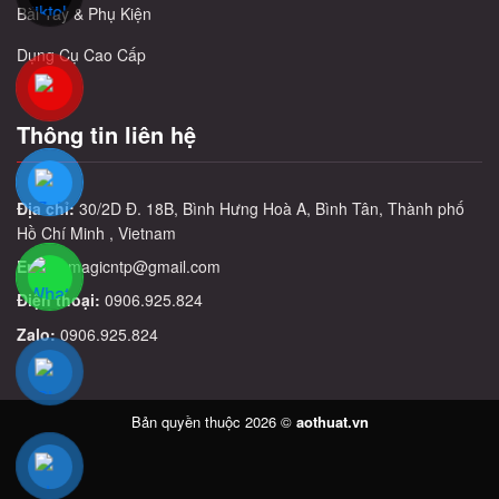
Bài Tây & Phụ Kiện
Dụng Cụ Cao Cấp
Thông tin liên hệ
Địa chỉ:
30/2D Đ. 18B, Bình Hưng Hoà A, Bình Tân, Thành phố
Hồ Chí Minh , Vietnam
Email:
magicntp@gmail.com
Điện thoại:
0906.925.824
Zalo:
0906.925.824
Bản quyền thuộc 2026 ©
aothuat.vn