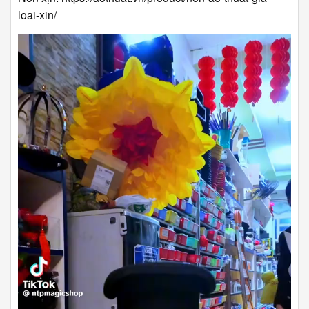
loai-xin/
Trình
chơi
Video