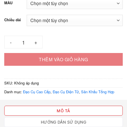
1.000.000 ₫
MÀU
đến
1.400.000 ₫
Chiều dài
Ảo Thuật Gấu Bông 1m2, 80cm Xuất Hiện Thùng Giấy – Đạo C
THÊM VÀO GIỎ HÀNG
SKU:
Không áp dụng
Danh mục:
Đạo Cụ Cao Cấp
,
Đạo Cụ Điện Tử
,
Sân Khấu Tổng Hợp
MÔ TẢ
HƯỚNG DẪN SỬ DỤNG