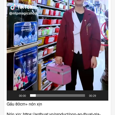
00:00
00:29
Gấu 80cm+ nón xịn
Nón xịn: https://aothuat.vn/product/non-ao-thuat-gia-