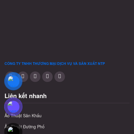
có
có
có
thể
thể
thể
được
được
được
chọn
chọn
chọn
trên
trên
trên
trang
trang
trang
sản
sản
sản
phẩm
phẩm
phẩm
CÔNG TY TNHH THƯƠNG MẠI DỊCH VỤ VÀ SẢN XUẤT
NTP
Liên kết nhanh
Ảo Thuật Sân Khấu
Ảo Thuật Đường Phố